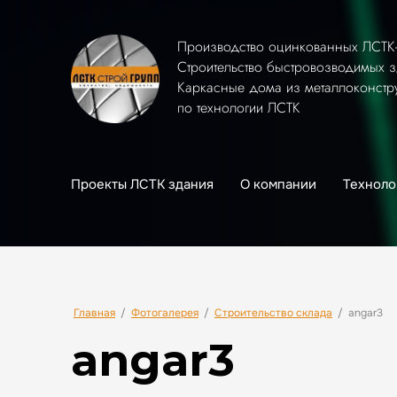
Производство оцинкованных ЛСТК
Строительство быстровозводимых 
Каркасные дома из металлоконстр
по технологии ЛСТК
Проекты ЛСТК здания
О компании
Техноло
Главная
/
Фотогалерея
/
Строительство склада
/
angar3
angar3