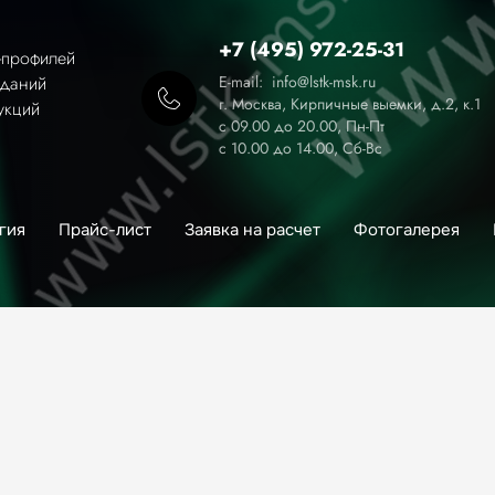
+7 (495) 972-25-31
-профилей
зданий
E-mail: info@lstk-msk.ru
г. Москва, Кирпичные выемки, д.2, к.1
укций
с 09.00 до 20.00, Пн-Пт
с 10.00 до 14.00, Сб-Вс
гия
Прайс-лист
Заявка на расчет
Фотогалерея