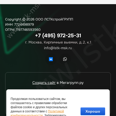
Copyright © 2026 ООО ЛСТКстройГРУПП
ИНН: 7724498979
ОГРН: 1197746593560
+7 (495) 972-25-31
г. Москва, Кирпичные выемки, д.2, к.1
info@lstk-msk.ru
Создать сайт
в Мегагрупп.ру
Продолжая пользоваться сайтом, вы
СВЯЗАТЬСЯ С НАМИ
соглашаетесь с правилами обработки
файлов cookie и других персональных
Хорошо
данных в соответствии с
Политикой
конфиденциальности
. Заблокировать