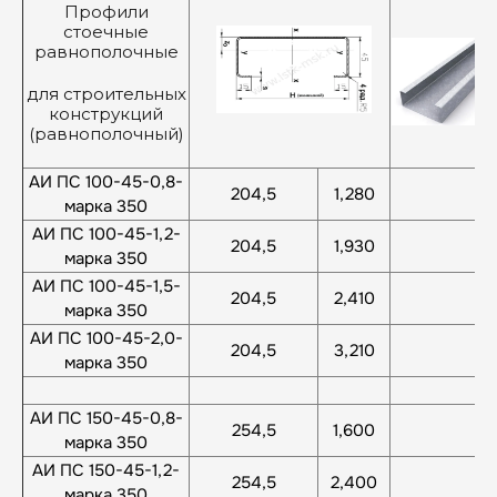
Профили
стоечные
равнополочные
для строительных
конструкций
(равнополочный)
АИ ПС 100-45-0,8-
204,5
1,280
марка 350
АИ ПС 100-45-1,2-
204,5
1,930
марка 350
АИ ПС 100-45-1,5-
204,5
2,410
марка 350
АИ ПС 100-45-2,0-
204,5
3,210
марка 350
АИ ПС 150-45-0,8-
254,5
1,600
марка 350
АИ ПС 150-45-1,2-
254,5
2,400
марка 350